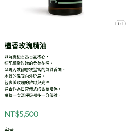
1
/
1
檀香玫瑰精油
以沉穩檀香為香氣核心，
搭配細緻玫瑰的柔美花韻，
呈現內斂卻層次豐富的氣質香調。
木質的溫暖向外延展，
包裹著玫瑰的雅緻與光澤。
適合作為日常儀式的香氛陪伴，
讓每一次深呼吸都多一分優雅。
NT$5,500
容量