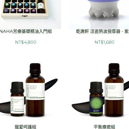
NAHA芳療基礎精油入門組
乾唐軒 活瓷熱波按摩器 - 
NT$4,800
NT$1,680
寵愛呵護組
平衡療癒組