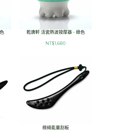
紫色
乾唐軒 活瓷熱波按摩器 - 綠色
NT$1,680
綠綺能量刮板