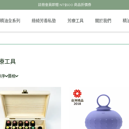
註冊會員即贈 NT$500 商品折價券
精油全系列
綠綺芳香私塾
芳療工具
關於我們
精
療工具
排序
價格