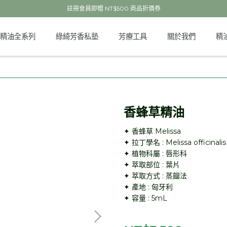
註冊會員即贈 NT$500 商品折價券
精油全系列
綠綺芳香私塾
芳療工具
關於我們
精
香蜂草精油
✦ 香蜂草 Melissa
✦ 拉丁學名 : Melissa officinalis
✦ 植物科屬 : 唇形科
✦ 萃取部位 : 葉片
✦ 萃取方式 : 蒸餾法
✦ 產地 : 匈牙利
✦ 容量 : 5mL